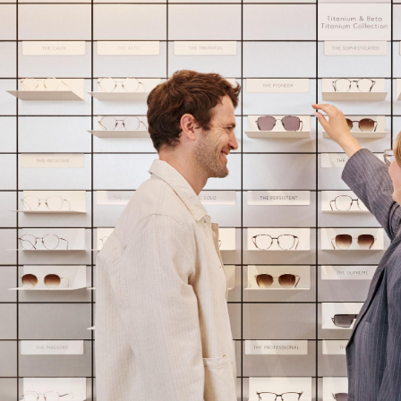
Bei VIU Eyewear verbind
weltweit besten Materi
Fertigung bis zum Tragee
Wir suchen Talente, die 
weiter voranbringen möch
vielfältigen Funktionen i
einzubringen und dich we
Bereit für deinen näch
klassisch über den „Jetz
Wir sind gespannt darauf