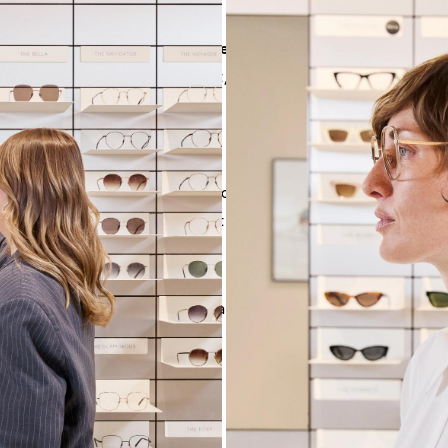
en wir
Schweizer Design-Exzellenz
mit
erstklassiger Ha
alien
. Wir stehen für Qualität, Innovation und bewusste E
rlebnis.
mit Engagement und Expertise unsere Marke in unseren Stor
ten. Ob im direkten Kundenkontakt in unseren Stores oder i
m Headquarter: Bei VIU findest du die ideale Plattform, um 
iterzuentwickeln.
sten Schritt?
Wir freuen uns auf deine Bewerbung – sende 
t bewerben“-Button oder nimm direkt Kontakt auf via Linke
, dich kennenzulernen.