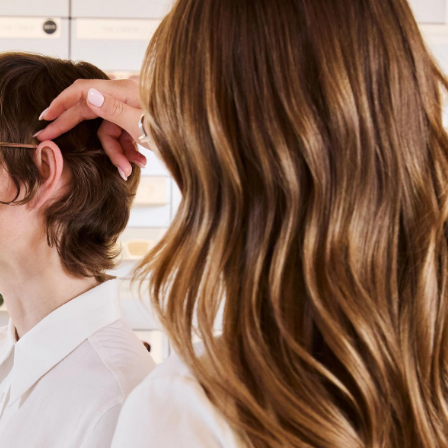
ndwerkskunst
und den
ntscheidungen – von der
es oder im Headquarter
n einer unserer
deine Expertise
uns deine Unterlagen
dIn, Xing oder WhatsApp.