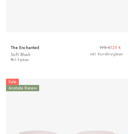
The Enchanted
195 €
125 €
Soft Blush
inkl. Korrekturgläser
+1 Farben
Sale
Acetate Renew