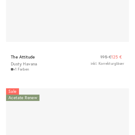
The Attitude
195 €
125 €
Dusty Havana
inkl. Korrekturgläser
+1 Farben
Sale
Acetate Renew