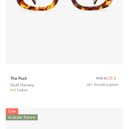
The Posh
195 €
125 €
Gold Havana
inkl. Korrekturgläser
+1 Farben
Sale
Acetate Renew