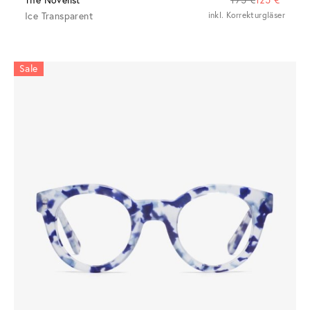
The Novelist
195 €
125 €
Ice Transparent
inkl. Korrekturgläser
Sale