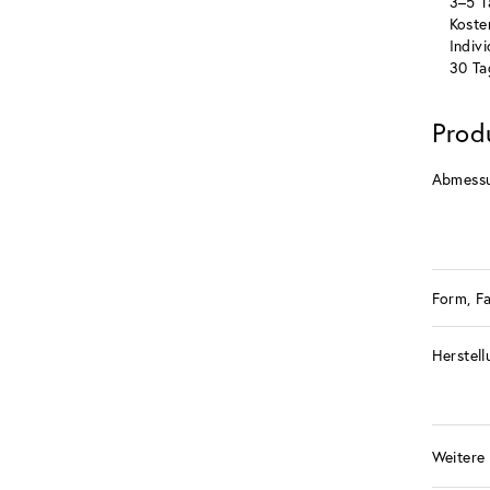
3–5 T
Koste
Indiv
30 Ta
Prod
Abmess
Form, F
Herstell
Weitere 