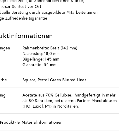
age Lieferzeit (für Sonnenbrillen ohne Stärke)
nloser Sehtest vor Ort
iduelle Beratung durch ausgebildete Mitarbeiter:innen
ge Zufriedenheitsgarantie
uktinformationen
ungen
Rahmenbreite: Breit (142 mm)
Nasensteg: 18,0 mm
Bügellänge: 145 mm
Glasbreite: 54 mm
arbe
Square, Petrol Green Blurred Lines
ung
Acetate aus 70% Cellulose, handgefertigt in mehr
als 80 Schritten, bei unseren Partner Manufakturen
(FIO, Luxol, M1) in Norditalien.
Produkt- & Materialinformationen