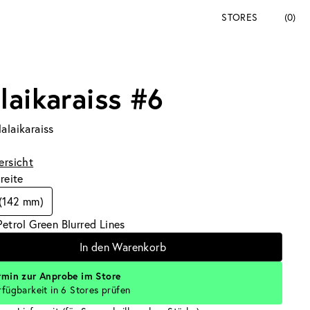
STORES
(0)
laikaraiss #6
alaikaraiss
ersicht
breite
 (142 mm)
Petrol Green Blurred Lines
In den Warenkorb
rmin zur Anprobe im Store
rfügbarkeit in 6 Stores prüfen