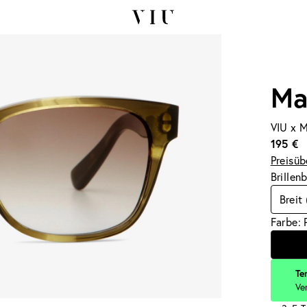
Ma
VIU x M
195 €
Preisüb
Brillen
Breit
Farbe: 
Te
Ve