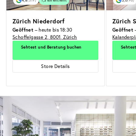
4,8
(319)
1,3 km entfernt
5,0
(96)
Zürich Niederdorf
Zürich S
Geöffnet
Geöffnet
– heute bis 18:30
–
Schoffelgasse 2, 8001, Zürich
Kalanderpl
Sehtest und Beratung buchen
Sehtes
Store Details