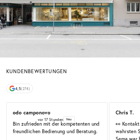
KUNDENBEWERTUNGEN
4,5
(274)
odo camponovo
Chris T.
vor 17 Stunden
Neu
Bin zufrieden mit der kompetenten und 
👀 Kontakt
freundlichen Bedienung und Beratung.
wahrsten S
Sema war h