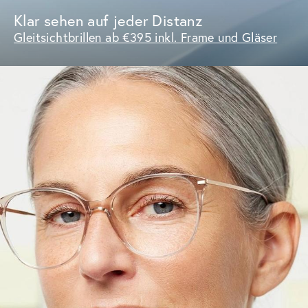
Klar sehen auf jeder Distanz
Gleitsichtbrillen ab €395 inkl. Frame und Gläser
Premium Eyewear in 
zeitlosem Schweizer 
Design. Handgefertigt mit 
den besten Materialien der 
Welt. Respektvoll 
gegenüber Menschen und 
Planeten produziert. It's a 