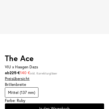
The Ace
VIU x Haagen Dazs
ab
225 €
140 €
inkl. Korrekturgläser
Preisübersicht
Brillenbreite
Mittel (137 mm)
Farbe: Ruby
In den Warenkorb