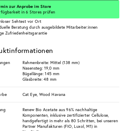
rmin zur Anprobe im Store
rfügbarkeit in 6 Stores prüfen
nloser Sehtest vor Ort
iduelle Beratung durch ausgebildete Mitarbeiter:innen
ge Zufriedenheitsgarantie
uktinformationen
ungen
Rahmenbreite: Mittel (138 mm)
Nasensteg: 19,0 mm
Bügellänge: 145 mm
Glasbreite: 48 mm
arbe
Cat Eye, Wood Havana
ung
Renew Bio Acetate aus 96% nachhaltige
Komponenten, inklusive zertifizierter Cellulose,
handgefertigt in mehr als 80 Schritten, bei unseren
Partner Manufakturen (FIO, Luxol, M1) in