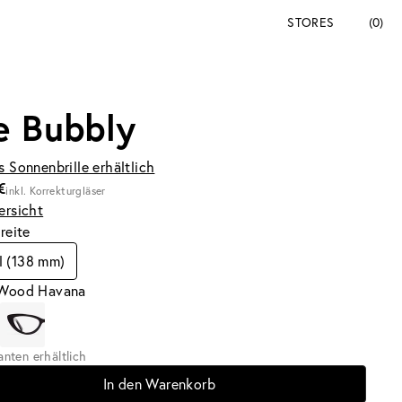
STORES
(0)
e Bubbly
s Sonnenbrille erhältlich
€
inkl. Korrekturgläser
ersicht
breite
l (138 mm)
 Wood Havana
ianten erhältlich
In den Warenkorb