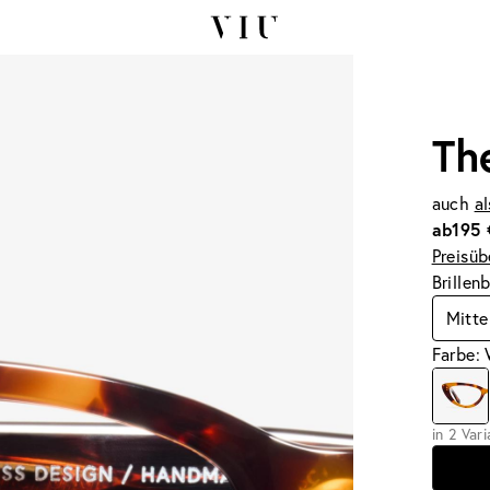
Th
auch
al
ab
195 
Preisüb
Brillen
Mitte
Farbe:
in 2 Var