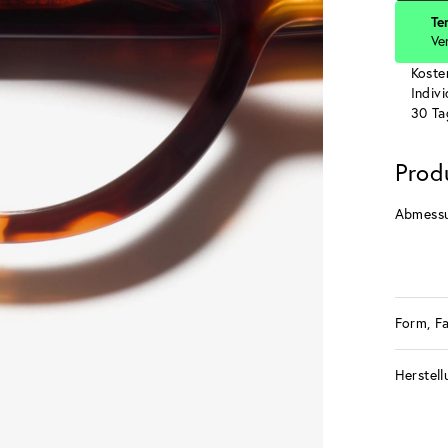
Te
Ve
Koste
Indiv
30 Ta
Prod
Abmess
Form, F
Herstell