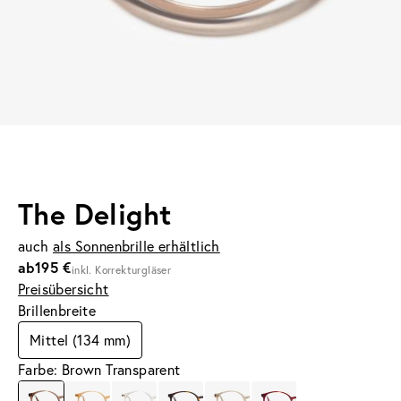
The Delight
auch
als Sonnenbrille erhältlich
ab
195 €
inkl. Korrekturgläser
Preisübersicht
Brillenbreite
Mittel (134 mm)
Farbe: Brown Transparent