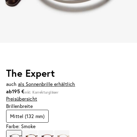
The Expert
auch
als Sonnenbrille erhältlich
ab
195 €
inkl. Korrekturgläser
Preisübersicht
Brillenbreite
Mittel (132 mm)
Farbe: Smoke