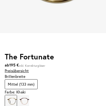
The Fortunate
ab
195 €
inkl. Korrekturgläser
Preisübersicht
Brillenbreite
Mittel (133 mm)
Farbe: Khaki