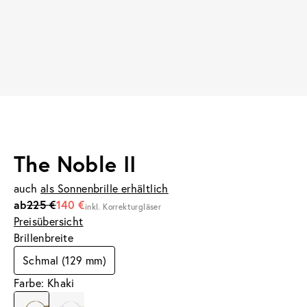
The Noble II
auch
als Sonnenbrille erhältlich
ab
225 €
140 €
inkl. Korrekturgläser
Preisübersicht
Brillenbreite
Schmal (129 mm)
Farbe: Khaki