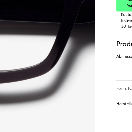
Ve
Koste
Indiv
30 Ta
Prod
Abmess
Form, F
Herstell