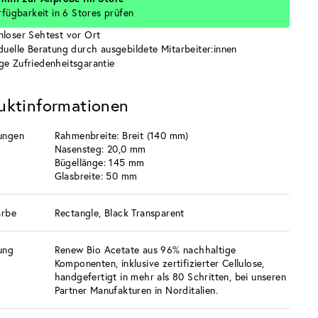
rfügbarkeit in 6 Stores prüfen
nloser Sehtest vor Ort
iduelle Beratung durch ausgebildete Mitarbeiter:innen
ge Zufriedenheitsgarantie
uktinformationen
ungen
Rahmenbreite: Breit (140 mm)
Nasensteg: 20,0 mm
Bügellänge: 145 mm
Glasbreite: 50 mm
arbe
Rectangle, Black Transparent
ung
Renew Bio Acetate aus 96% nachhaltige
Komponenten, inklusive zertifizierter Cellulose,
handgefertigt in mehr als 80 Schritten, bei unseren
Partner Manufakturen in Norditalien.