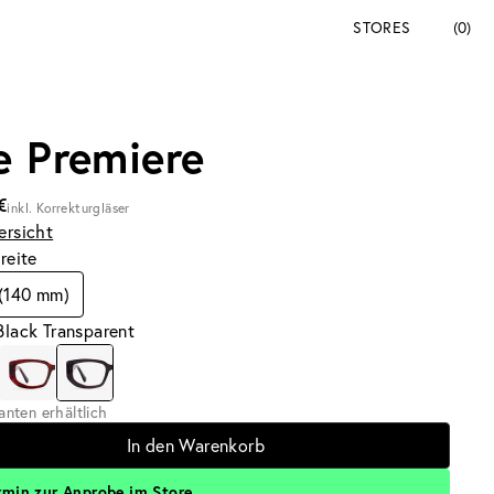
STORES
(0)
e Premiere
€
inkl. Korrekturgläser
ersicht
breite
 (140 mm)
Black Transparent
ianten erhältlich
In den Warenkorb
rmin zur Anprobe im Store