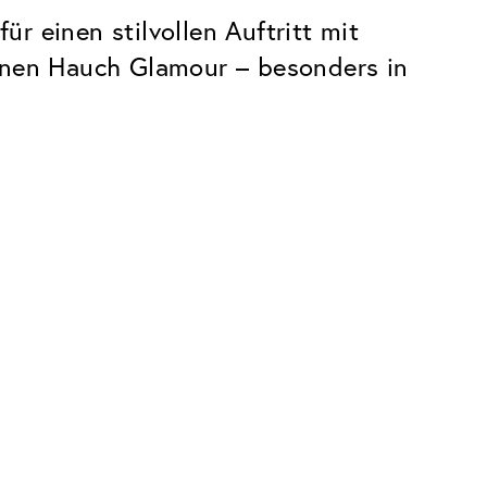
ür einen stilvollen Auftritt mit
einen Hauch Glamour – besonders in
Premium
Innovationen. Made in Switzerland.
Alle Vorteile des Classic Pakets, plus:
Invisible Entspiegelung
 Kratzern
Reduziert Reflexionen fast vollständig
UltraClean Beschichtung
Wasser, Öl und Schmutz werden
abgewehrt, bevor sie sichtbar werden
Blaulichtfilter