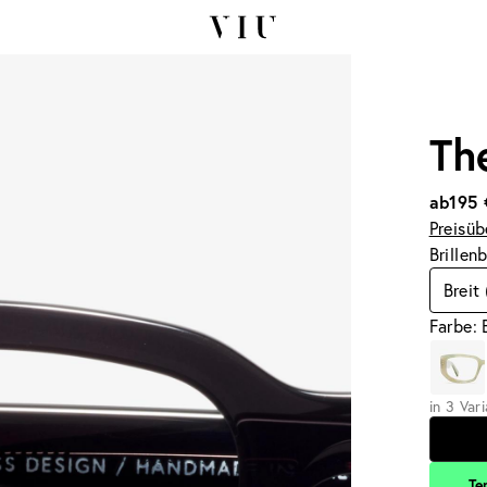
Th
ab
195 
Preisüb
Brillen
Breit
Farbe: 
in 3 Var
Te