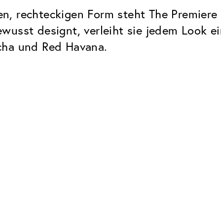
ten, rechteckigen Form steht The Premiere f
wusst designt, verleiht sie jedem Look 
cha und Red Havana.
Classic
Zuverlässig. Made in Europe.
Hartschicht
Schützt die Brillengläser vor
UV Schutz
Bei sonnen- und normalen
Brillengläsern
Classic Entspiegelung
Keine störenden Restreflexe