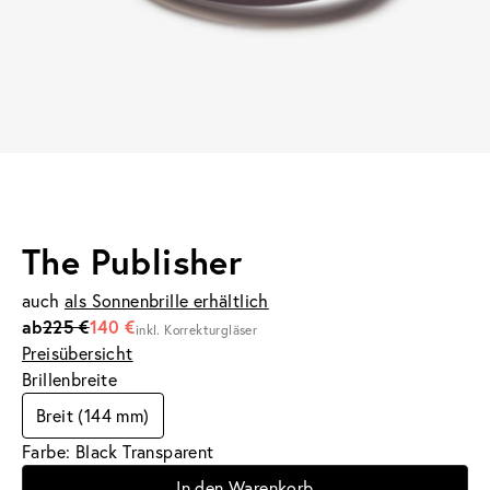
The Publisher
auch
als Sonnenbrille erhältlich
ab
225 €
140 €
inkl. Korrekturgläser
Preisübersicht
Brillenbreite
Breit (144 mm)
Farbe: Black Transparent
In den Warenkorb