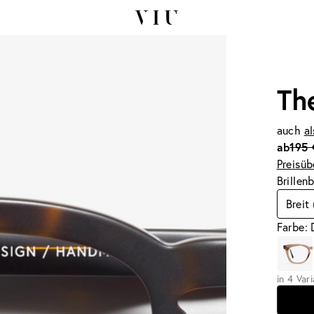
Th
auch
al
ab
195 
Preisüb
Brillen
Breit
Farbe:
in 4 Var