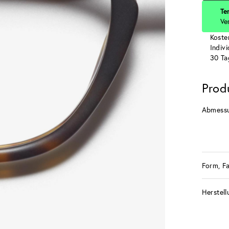
Te
Ve
Koste
Indiv
30 Ta
Prod
Abmess
Form, F
Herstell