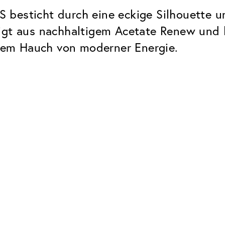
besticht durch eine eckige Silhouette un
igt aus nachhaltigem Acetate Renew und ha
einem Hauch von moderner Energie.
Classic
Zuverlässig. Made in Europe.
Hartschicht
Schützt die Brillengläser vor
UV Schutz
Bei sonnen- und normalen
Brillengläsern
Classic Entspiegelung
Keine störenden Restreflexe