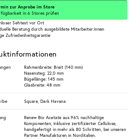
rmin zur Anprobe im Store
rfügbarkeit in 6 Stores prüfen
nloser Sehtest vor Ort
iduelle Beratung durch ausgebildete Mitarbeiter:innen
ge Zufriedenheitsgarantie
uktinformationen
ungen
Rahmenbreite: Breit (140 mm)
Nasensteg: 22,0 mm
Bügellänge: 145 mm
Glasbreite: 48 mm
arbe
Square, Dark Havana
ung
Renew Bio Acetate aus 96% nachhaltige
Komponenten, inklusive zertifizierter Cellulose,
handgefertigt in mehr als 80 Schritten, bei unseren
Partner Manufakturen in Norditalien.