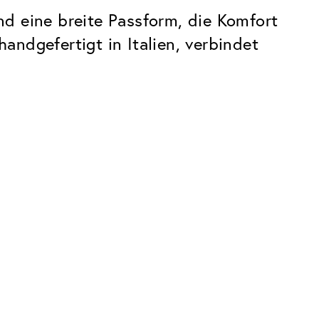
d eine breite Passform, die Komfort
ndgefertigt in Italien, verbindet
Premium
Innovationen. Made in Switzerland.
Alle Vorteile des Classic Pakets, plus:
Invisible Entspiegelung
 Kratzern
Reduziert Reflexionen fast vollständig
UltraClean Beschichtung
Wasser, Öl und Schmutz werden
abgewehrt, bevor sie sichtbar werden
Blaulichtfilter