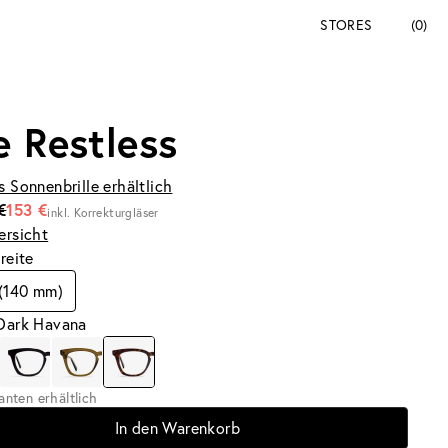
STORES
(0)
e Restless
s Sonnenbrille erhältlich
€
153 €
inkl. Korrekturgläser
ersicht
breite
 (140 mm)
 Dark Havana
ianten erhältlich
In den Warenkorb