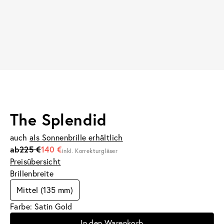
The Splendid
auch
als Sonnenbrille erhältlich
ab
225 €
140 €
inkl. Korrekturgläser
Preisübersicht
Brillenbreite
Mittel (135 mm)
Farbe: Satin Gold
In den Warenkorb