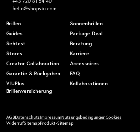
+43 720 81 54 40
hello@shopviu.com
Brillen
Sonnenbrillen
Guides
Package Deal
Sehtest
Beratung
Stores
Karriere
Creator Collaboration
Accessoires
Garantie & Rückgaben
FAQ
VIUPlus
Kollaborationen
Brillenversicherung
AGB
Datenschutz
Impressum
Nutzungsbedingungen
Cookies
Widerruf
Sitemap
Produkt-Sitemap