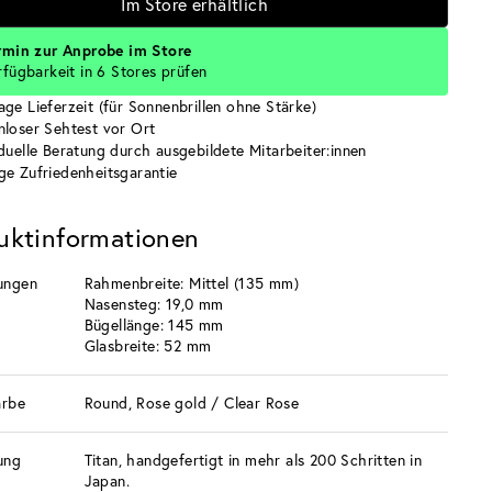
Im Store erhältlich
rmin zur Anprobe im Store
rfügbarkeit in 6 Stores prüfen
age Lieferzeit (für Sonnenbrillen ohne Stärke)
nloser Sehtest vor Ort
iduelle Beratung durch ausgebildete Mitarbeiter:innen
ge Zufriedenheitsgarantie
uktinformationen
ungen
Rahmenbreite: Mittel (135 mm)
Nasensteg: 19,0 mm
Bügellänge: 145 mm
Glasbreite: 52 mm
arbe
Round, Rose gold / Clear Rose
ung
Titan, handgefertigt in mehr als 200 Schritten in
Japan.