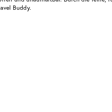
ravel Buddy.
Classic
Zuverlässig. Made in Europe.
Hartschicht
Schützt die Brillengläser vor
UV Schutz
Bei sonnen- und normalen
Brillengläsern
Classic Entspiegelung
Keine störenden Restreflexe
ClassicClean Beschich
Wasser- und schmutzabweis
inklusive VIU G