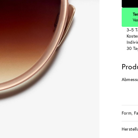
Te
Ve
3–5 T
Koste
Indiv
30 Ta
Prod
Abmess
Form, F
Herstell