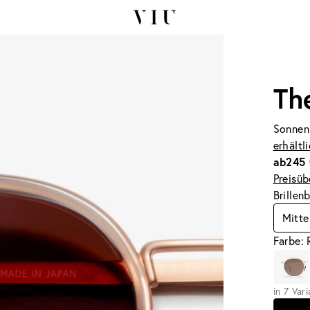
Th
Sonnen
erhältl
ab
245 
Preisüb
Brillen
Mitte
Farbe: 
in 7 Var