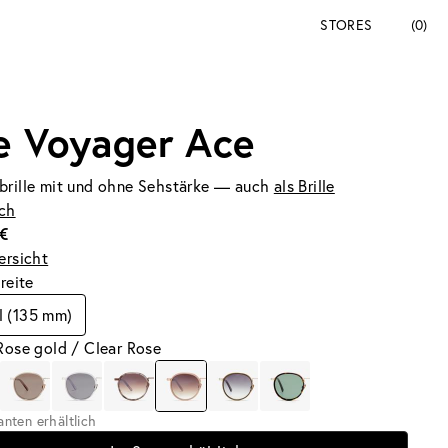
STORES
(0)
e Voyager Ace
brille mit und ohne Sehstärke — auch
als Brille
ich
€
ersicht
breite
l (135 mm)
Rose gold / Clear Rose
ianten erhältlich