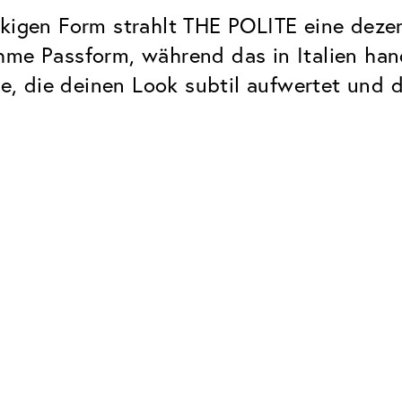
ckigen Form strahlt THE POLITE eine dezen
hme Passform, während das in Italien han
lle, die deinen Look subtil aufwertet und 
Classic
Zuverlässig. Made in Europe.
Hartschicht
Schützt die Brillengläser vor
UV Schutz
Bei sonnen- und normalen
Brillengläsern
Classic Entspiegelung
Keine störenden Restreflexe