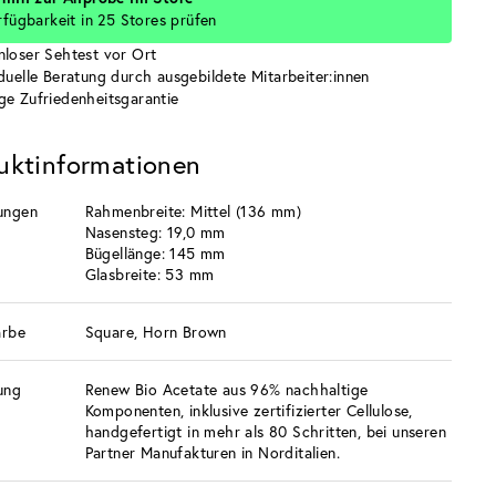
rfügbarkeit in 25 Stores prüfen
nloser Sehtest vor Ort
iduelle Beratung durch ausgebildete Mitarbeiter:innen
ge Zufriedenheitsgarantie
uktinformationen
ungen
Rahmenbreite: Mittel (136 mm)
Nasensteg: 19,0 mm
Bügellänge: 145 mm
Glasbreite: 53 mm
arbe
Square, Horn Brown
ung
Renew Bio Acetate aus 96% nachhaltige
Komponenten, inklusive zertifizierter Cellulose,
handgefertigt in mehr als 80 Schritten, bei unseren
Partner Manufakturen in Norditalien.