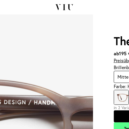
Th
ab
195 
Preisüb
Brillen
Mitte
Farbe:
in 2 Var
Te