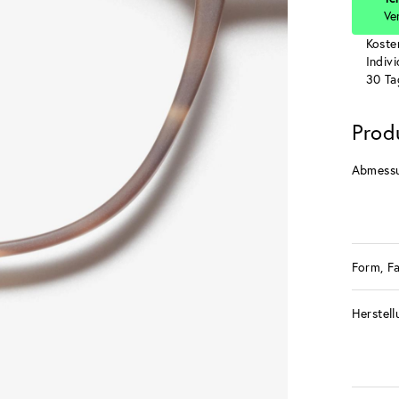
Ve
Koste
Indiv
30 Ta
Prod
Abmess
Form, F
Herstell