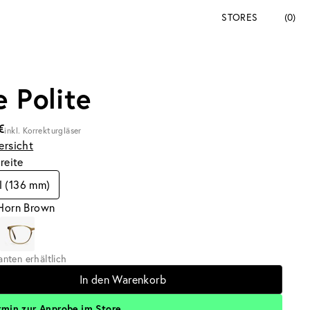
STORES
(0)
e Polite
€
inkl. Korrekturgläser
ersicht
breite
l (136 mm)
 Horn Brown
ianten erhältlich
In den Warenkorb
rmin zur Anprobe im Store