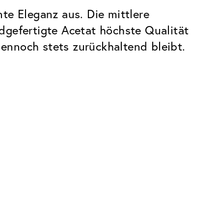
te Eleganz aus. Die mittlere
dgefertigte Acetat höchste Qualität
dennoch stets zurückhaltend bleibt.
Premium
Innovationen. Made in Switzerland.
Alle Vorteile des Classic Pakets, plus:
Invisible Entspiegelung
 Kratzern
Reduziert Reflexionen fast vollständig
UltraClean Beschichtung
Wasser, Öl und Schmutz werden
abgewehrt, bevor sie sichtbar werden
Blaulichtfilter