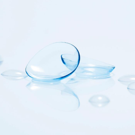
zeitlosem Schweizer 
Design. Handgefertigt mit 
den besten Materialien der 
Welt. Respektvoll 
gegenüber Menschen und 
Planeten produziert. It's a 
conscious choice.