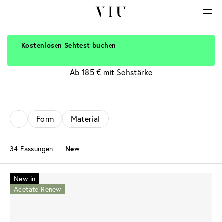
Kostenlosen Sehtest buchen
Grüne Brillen
Ab 185 € mit Sehstärke
Form
Material
34 Fassungen
New
New in
Acetate Renew