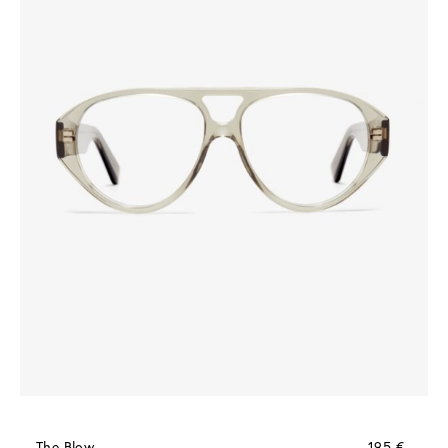
The Blow
195 €