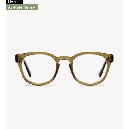
New in
Acetate Renew