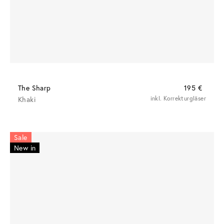
The Sharp
195 €
Khaki
inkl. Korrekturgläser
Sale
New in