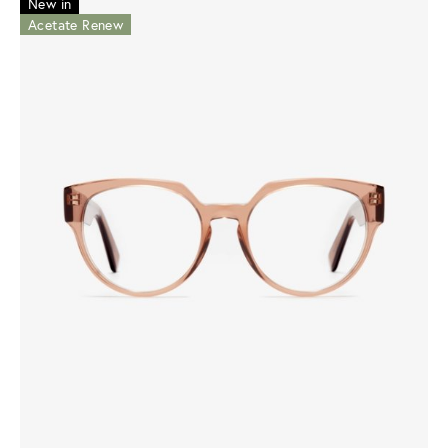
New in
Acetate Renew