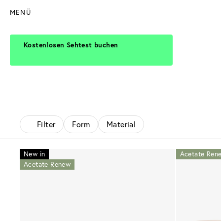
MENÜ
Kostenlosen Sehtest buchen
Filter
Form
Material
New in
Acetate Ren
Acetate Renew