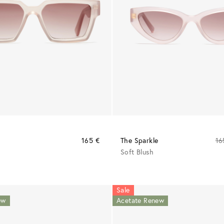
165 €
The Sparkle
16
Soft Blush
Sale
ew
Acetate Renew