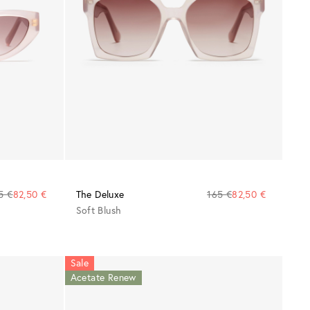
5 €
82,50 €
The Deluxe
165 €
82,50 €
Soft Blush
Sale
Acetate Renew