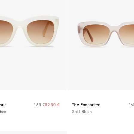
ious
165 €
82,50 €
The Enchanted
16
Soft Blush
rben