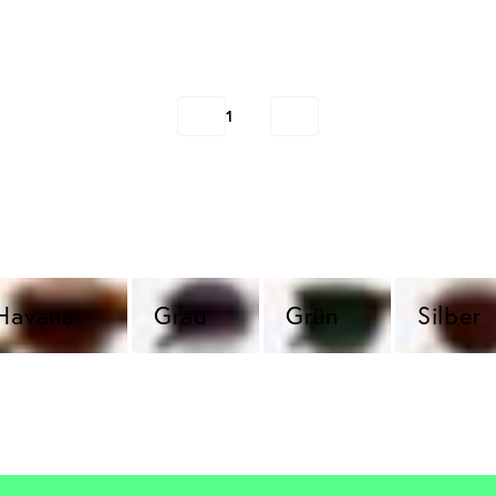
1
Havana 
Grau 
Grün 
Silber 