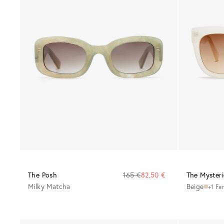
The Posh
165 €
82,50 €
The Myster
Milky Matcha
Beige
+1 Fa