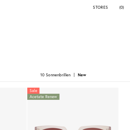
STORES
(0)
10 Sonnenbrillen
New
Sale
Acetate Renew