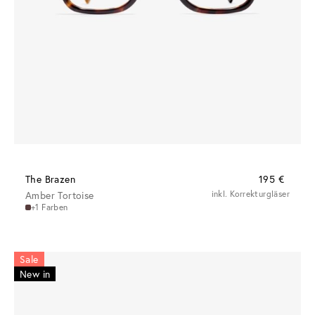
The Brazen
195 €
Amber Tortoise
inkl. Korrekturgläser
+1 Farben
Sale
New in