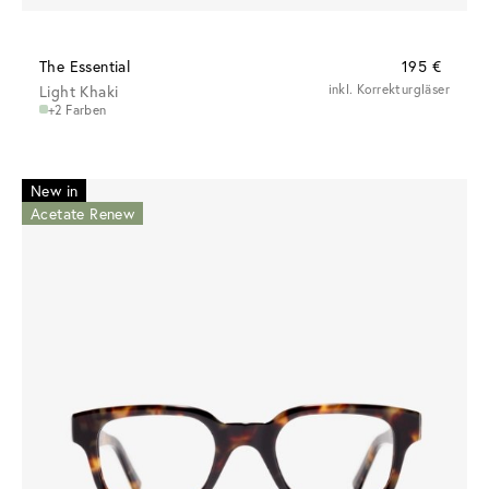
The Essential
195 €
Light Khaki
inkl. Korrekturgläser
+2 Farben
New in
Acetate Renew