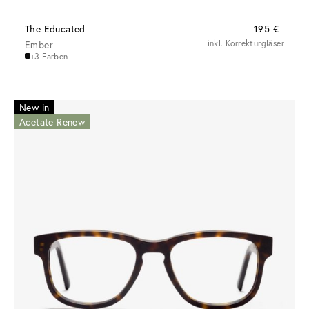
The Educated
195 €
Ember
inkl. Korrekturgläser
+3 Farben
New in
Acetate Renew