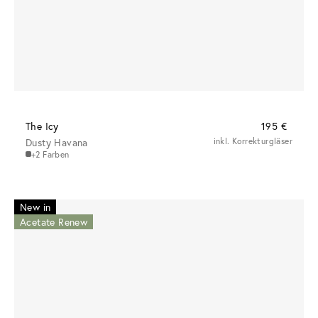
The Icy
195 €
Dusty Havana
inkl. Korrekturgläser
+2 Farben
New in
Acetate Renew