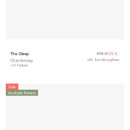
The Gleep
195 €
125 €
Chardonnay
inkl. Korrekturgläser
+1 Farben
Sale
Acetate Renew