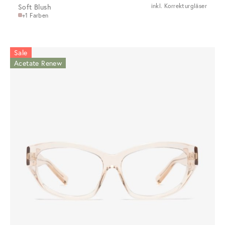
Soft Blush
inkl. Korrekturgläser
+1 Farben
Sale
Acetate Renew