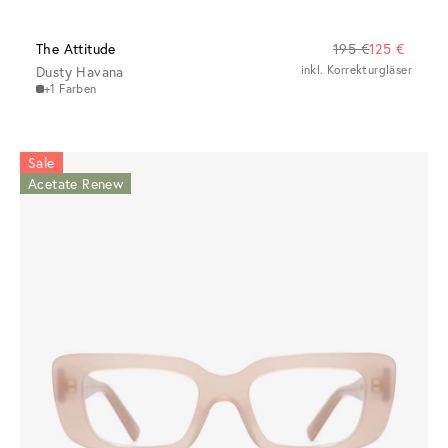
The Attitude
195 €
125 €
Dusty Havana
inkl. Korrekturgläser
+1 Farben
Sale
Acetate Renew