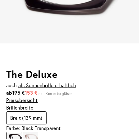
The Deluxe
auch
als Sonnenbrille erhältlich
ab
195 €
153 €
inkl. Korrekturgläser
Preisübersicht
Brillenbreite
Breit (139 mm)
Farbe: Black Transparent