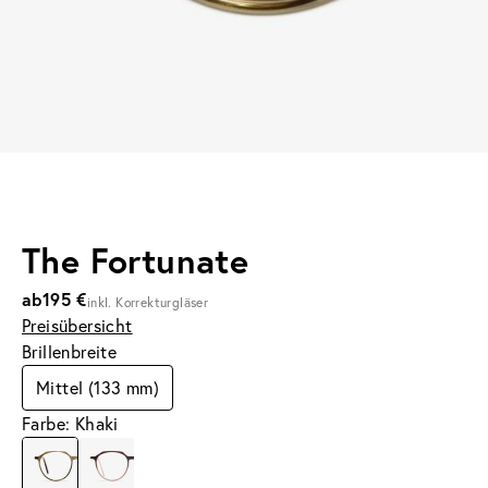
The Fortunate
ab
195 €
inkl. Korrekturgläser
Preisübersicht
Brillenbreite
Mittel (133 mm)
Farbe: Khaki