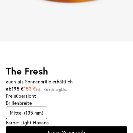
The Fresh
auch
als Sonnenbrille erhältlich
ab
195 €
153 €
inkl. Korrekturgläser
Preisübersicht
Brillenbreite
Mittel (135 mm)
Farbe: Light Havana
In den Warenkorb