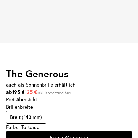
The Generous
auch
als Sonnenbrille erhältlich
ab
195 €
125 €
inkl. Korrekturgläser
Preisübersicht
Brillenbreite
Breit (143 mm)
Farbe: Tortoise
In den Warenkorb