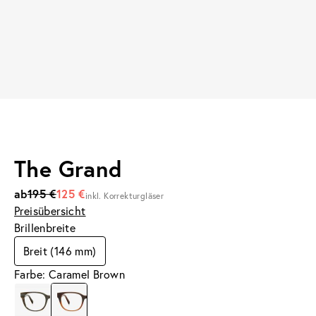
The Grand
ab
195 €
125 €
inkl. Korrekturgläser
Preisübersicht
Brillenbreite
Breit (146 mm)
Farbe: Caramel Brown