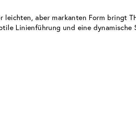
rer leichten, aber markanten Form bringt
ile Linienführung und eine dynamische Sil
Classic
Zuverlässig. Made in Europe.
Hartschicht
Schützt die Brillengläser vor
UV Schutz
Bei sonnen- und normalen