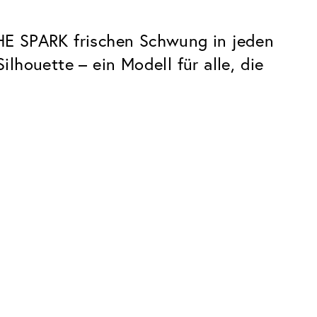
 THE SPARK frischen Schwung in jeden
houette – ein Modell für alle, die
Premium
Innovationen. Made in Switzerland.
Alle Vorteile des Classic Pakets, plus:
Invisible Entspiegelung
 Kratzern
Reduziert Reflexionen fast vollständig
UltraClean Beschichtung