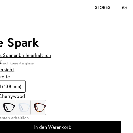
STORES
(0)
e Spark
s Sonnenbrille erhältlich
€
inkl. Korrekturgläser
ersicht
breite
l (138 mm)
 Cherrywood
ianten erhältlich
In den Warenkorb