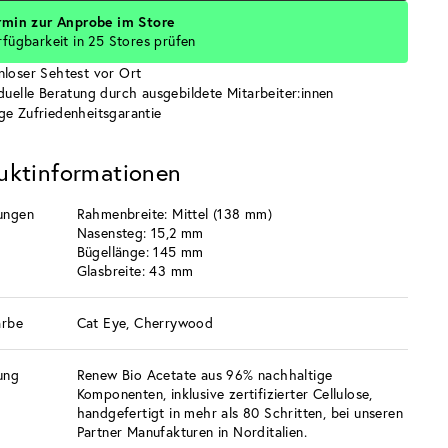
rmin zur Anprobe im Store
rfügbarkeit in 25 Stores prüfen
nloser Sehtest vor Ort
iduelle Beratung durch ausgebildete Mitarbeiter:innen
ge Zufriedenheitsgarantie
uktinformationen
ungen
Rahmenbreite: Mittel (138 mm)
Nasensteg: 15,2 mm
Bügellänge: 145 mm
Glasbreite: 43 mm
arbe
Cat Eye, Cherrywood
ung
Renew Bio Acetate aus 96% nachhaltige
Komponenten, inklusive zertifizierter Cellulose,
handgefertigt in mehr als 80 Schritten, bei unseren
Partner Manufakturen in Norditalien.