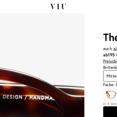
Th
auch
al
ab
195 
Preisüb
Brillen
Mitte
Farbe:
in 4 Var