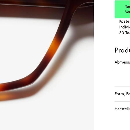
Te
Ve
Koste
Indiv
30 Ta
Prod
Abmess
Form, F
Herstell