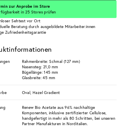
rmin zur Anprobe im Store
rfügbarkeit in 25 Stores prüfen
nloser Sehtest vor Ort
iduelle Beratung durch ausgebildete Mitarbeiter:innen
ge Zufriedenheitsgarantie
uktinformationen
ungen
Rahmenbreite: Schmal (127 mm)
Nasensteg: 21,0 mm
Bügellänge: 145 mm
Glasbreite: 45 mm
arbe
Oval, Hazel Gradient
ung
Renew Bio Acetate aus 96% nachhaltige
Komponenten, inklusive zertifizierter Cellulose,
handgefertigt in mehr als 80 Schritten, bei unseren
Partner Manufakturen in Norditalien.