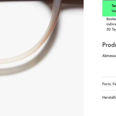
Te
Ve
Koste
Indiv
30 Ta
Prod
Abmess
Form, F
Herstell