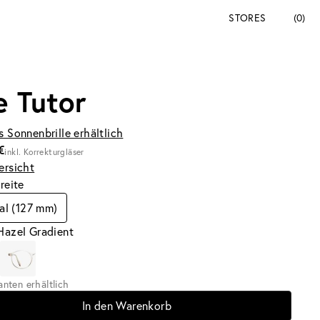
STORES
(0)
e Tutor
s Sonnenbrille erhältlich
€
inkl. Korrekturgläser
ersicht
breite
l (127 mm)
Hazel Gradient
ianten erhältlich
In den Warenkorb