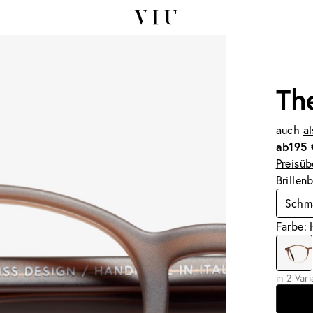
Th
auch
al
ab
195 
Preisüb
Brillen
Schma
Farbe: 
in 2 Var