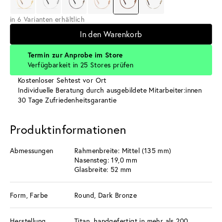
in 6 Varianten erhältlich
In den Warenkorb
Termin zur Anprobe im Store
Verfügbarkeit in 25 Stores prüfen
Kostenloser Sehtest vor Ort
Individuelle Beratung durch ausgebildete Mitarbeiter:innen
30 Tage Zufriedenheitsgarantie
Produktinformationen
Abmessungen
Rahmenbreite: Mittel (135 mm)
Nasensteg: 19,0 mm
Glasbreite: 52 mm
Form, Farbe
Round, Dark Bronze
Herstellung
Titan, handgefertigt in mehr als 200