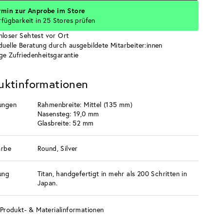
rmin zur Anprobe im Store
rfügbarkeit in 25 Stores prüfen
nloser Sehtest vor Ort
iduelle Beratung durch ausgebildete Mitarbeiter:innen
ge Zufriedenheitsgarantie
uktinformationen
ungen
Rahmenbreite: Mittel (135 mm)
Nasensteg: 19,0 mm
Glasbreite: 52 mm
arbe
Round, Silver
ung
Titan, handgefertigt in mehr als 200 Schritten in
Japan.
Produkt- & Materialinformationen