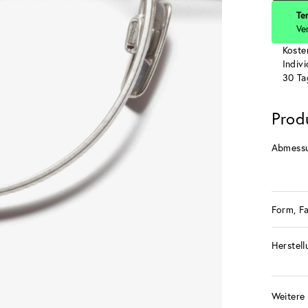
Te
Ve
Koste
Indiv
30 Ta
Prod
Abmess
Form, F
Herstell
Weitere 