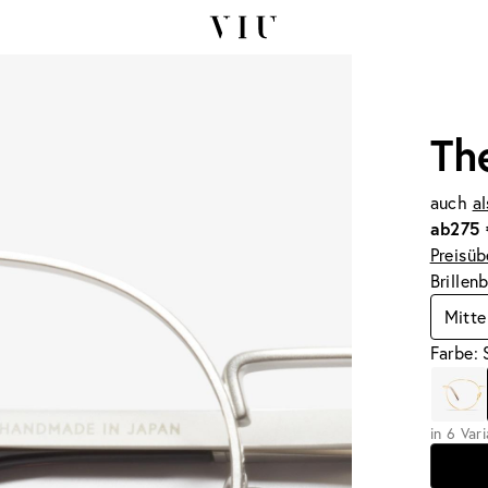
Th
auch
al
ab
275 
Preisüb
Brillen
Mitte
Farbe: 
in 6 Var