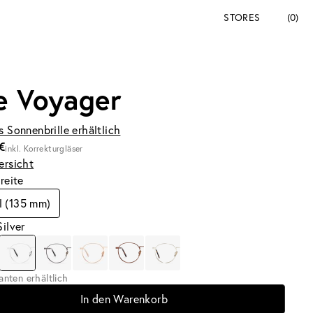
STORES
(0)
e Voyager
s Sonnenbrille erhältlich
€
inkl. Korrekturgläser
ersicht
breite
l (135 mm)
Silver
ianten erhältlich
In den Warenkorb