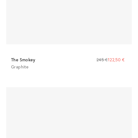
The Smokey
245 €
122,50 €
Graphite