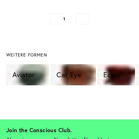
1
WEITERE FORMEN
Aviator 
Cat Eye 
Eckig 
Join the Conscious Club. 