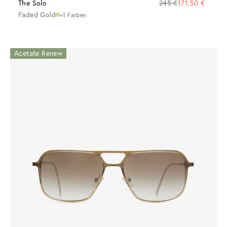
The Solo
245 €
171,50 €
Faded Gold
+1 Farben
Acetate Renew