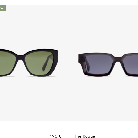
ew
195 €
The Rogue