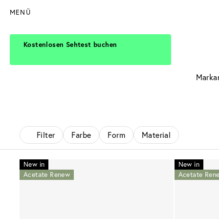
MENÜ
Kostenlosen Sehtest buchen
Markan
Filter
Farbe
Form
Material
New in
New in
Acetate Renew
Acetate Ren