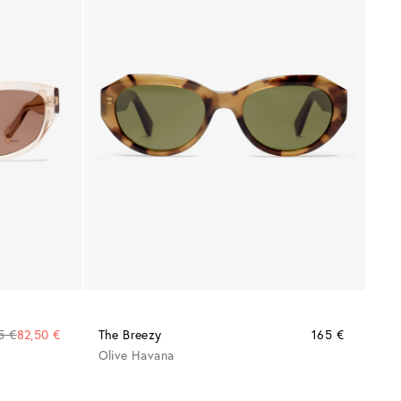
5 €
82,50 €
The Breezy
165 €
Olive Havana