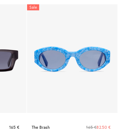
Sale
165 €
The Brash
165 €
82,50 €