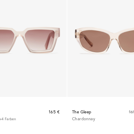
165 €
The Gleep
16
Chardonnay
+4 Farben