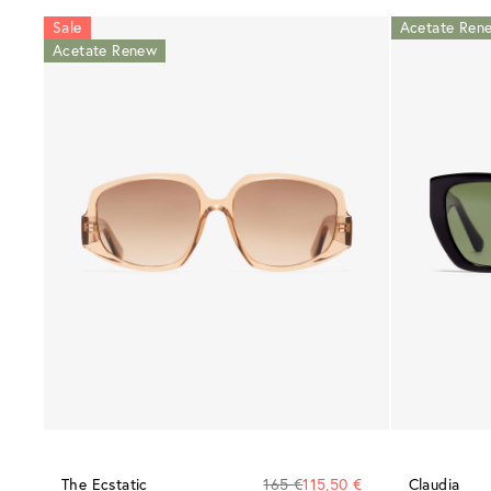
Sale
Acetate Ren
Acetate Renew
The Ecstatic
165 €
115,50 €
Claudia