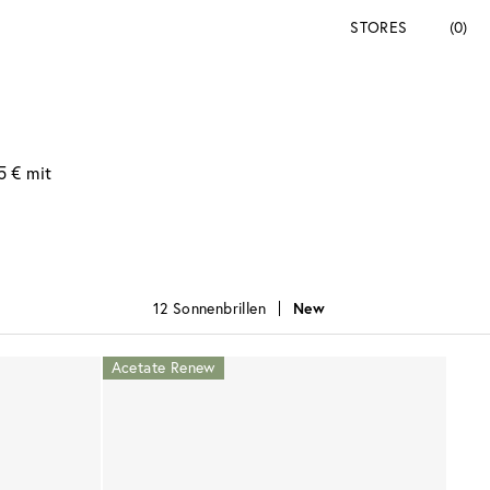
STORES
(0)
5 € mit
12 Sonnenbrillen
New
Acetate Renew