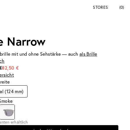
STORES
(0)
e Narrow
brille mit und ohne Sehstärke — auch
als Brille
ich
€
82,50 €
ersicht
breite
al (124 mm)
 Smoke
ianten erhältlich