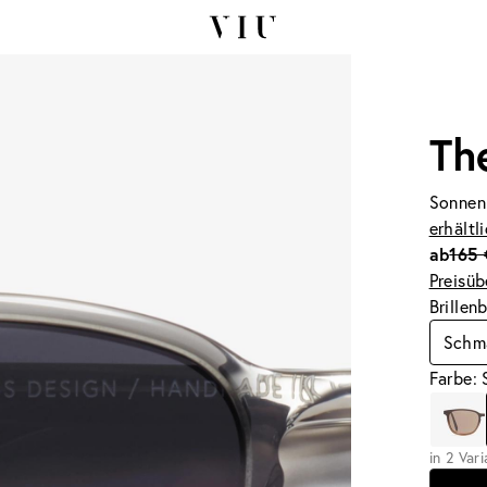
Th
Sonnen
erhältl
ab
165 
Preisüb
Brillen
Schm
Farbe:
in 2 Var