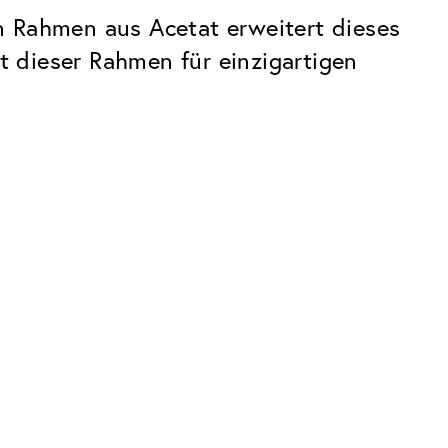
n Rahmen aus Acetat erweitert dieses
 dieser Rahmen für einzigartigen
Premium
Innovationen. Made in Switzerland.
Alle Vorteile des Classic Pakets, plus:
Invisible Entspiegelung
 Kratzern
Reduziert Reflexionen fast vollständig
UltraClean Beschichtung
Wasser, Öl und Schmutz werden
abgewehrt, bevor sie sichtbar werden
Blaulichtfilter