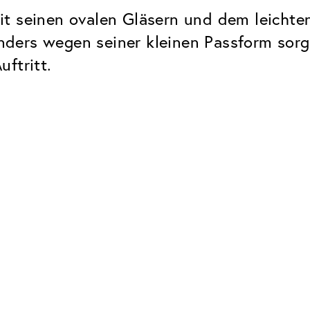
t seinen ovalen Gläsern und dem leichte
ders wegen seiner kleinen Passform sorgt
ftritt.
Classic
Zuverlässig. Made in Europe.
Hartschicht
Schützt die Brillengläser vor
UV Schutz
Bei sonnen- und normalen
Brillengläsern
Classic Entspiegelung
Keine störenden Restreflexe