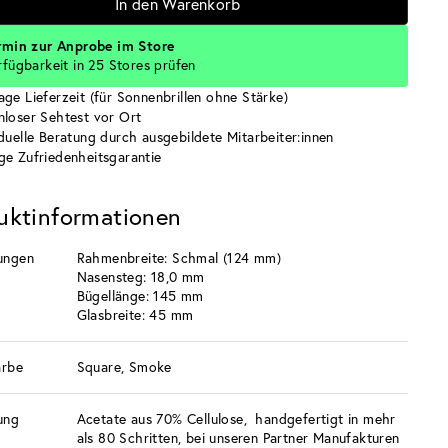
In den Warenkorb
rmin zur Anprobe im Store
rfügbarkeit in 25 Stores prüfen
age Lieferzeit (für Sonnenbrillen ohne Stärke)
nloser Sehtest vor Ort
iduelle Beratung durch ausgebildete Mitarbeiter:innen
ge Zufriedenheitsgarantie
uktinformationen
ungen
Rahmenbreite: Schmal (124 mm)
Nasensteg: 18,0 mm
Bügellänge: 145 mm
Glasbreite: 45 mm
arbe
Square, Smoke
ung
Acetate aus 70% Cellulose, handgefertigt in mehr
als 80 Schritten, bei unseren Partner Manufakturen