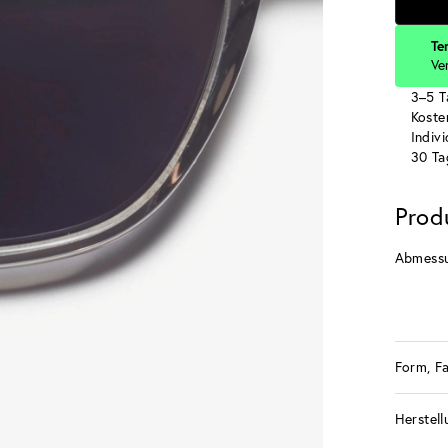
Te
Ve
3–5 T
Koste
Indiv
30 Ta
Prod
Abmess
Form, F
Herstell