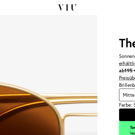
Th
Sonnen
erhältl
ab
195 
Preisüb
Brillen
Mitte
Farbe: 
Te
Ve