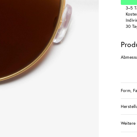
3–5 T
Koste
Indiv
30 Ta
Prod
Abmess
Form, F
Herstell
Weitere 