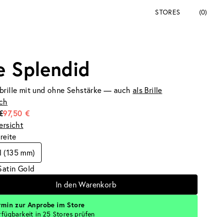
STORES
(0)
e Splendid
brille mit und ohne Sehstärke — auch
als Brille
ich
€
97,50 €
ersicht
breite
l (135 mm)
Satin Gold
In den Warenkorb
rmin zur Anprobe im Store
rfügbarkeit in 25 Stores prüfen