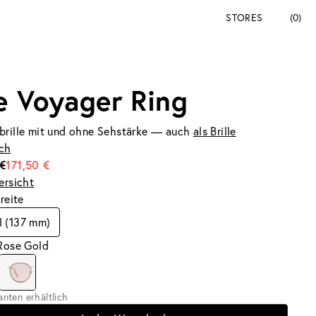
STORES
(0)
e Voyager Ring
brille mit und ohne Sehstärke — auch
als Brille
ich
€
171,50 €
ersicht
breite
l (137 mm)
 Rose Gold
ianten erhältlich