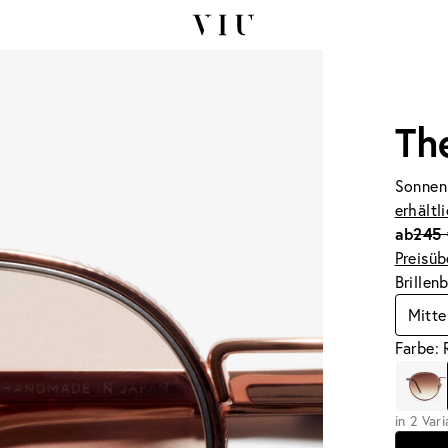
Th
Sonnen
erhältl
ab
245 
Preisüb
Brillen
Mitte
Farbe:
in 2 Var