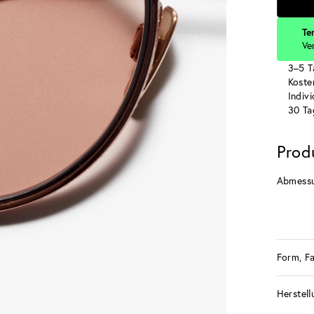
Te
Ve
3–5 T
Koste
Indiv
30 Ta
Prod
Abmess
Form, F
Herstell