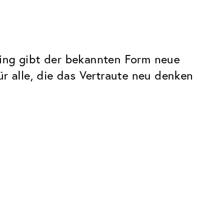
lring gibt der bekannten Form neue
für alle, die das Vertraute neu denken
Premium
Innovationen. Made in Switzerland.
Alle Vorteile des Classic Pakets, plus: