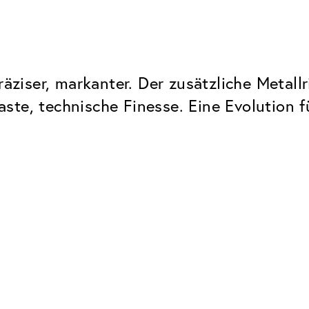
präziser, markanter. Der zusätzliche Metal
traste, technische Finesse. Eine Evolution 
Classic
Zuverlässig. Made in Europe.
Hartschicht