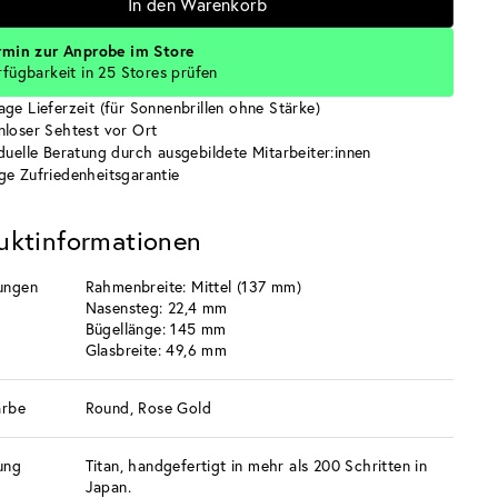
In den Warenkorb
rmin zur Anprobe im Store
rfügbarkeit in 25 Stores prüfen
age Lieferzeit (für Sonnenbrillen ohne Stärke)
nloser Sehtest vor Ort
iduelle Beratung durch ausgebildete Mitarbeiter:innen
ge Zufriedenheitsgarantie
uktinformationen
ungen
Rahmenbreite: Mittel (137 mm)
Nasensteg: 22,4 mm
Bügellänge: 145 mm
Glasbreite: 49,6 mm
arbe
Round, Rose Gold
ung
Titan, handgefertigt in mehr als 200 Schritten in
Japan.