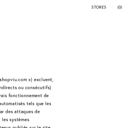
STORES
(0)
shopviu.com ») excluent,
ndirects ou consécutifs)
auvais fonctionnement de
automatisés tels que les
ar des attaques de
t les systèmes
tenus publiés sur le site