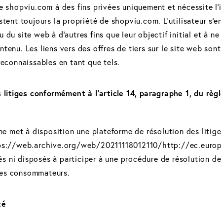
de shopviu.com à des fins privées uniquement et nécessite l
stent toujours la propriété de shopviu.com. L'utilisateur s'e
 du site web à d'autres fins que leur objectif initial et à n
tenu. Les liens vers des offres de tiers sur le site web son
 reconnaissables en tant que tels.
 litiges conformément à l'article 14, paragraphe 1, du règ
 met à disposition une plateforme de résolution des litige
ttps://web.archive.org/web/20211118012110/http://ec.euro
s ni disposés à participer à une procédure de résolution de
des consommateurs.
té