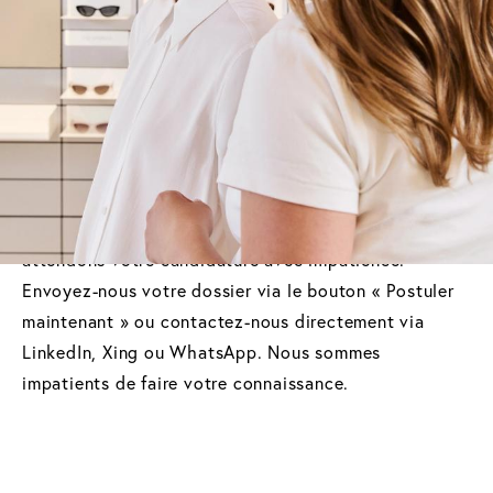
notre siège social grâce à leur engagement et leur
expertise. Que ce soit en contact direct avec la
clientèle dans nos magasins ou dans l'une de nos
nombreuses fonctions au siège social : chez VIU,
vous trouverez la plateforme idéale pour mettre à
profit votre expertise et vous développer.
Prêt à franchir une nouvelle étape ?
Nous
attendons votre candidature avec impatience.
Envoyez-nous votre dossier via le bouton « Postuler
maintenant » ou contactez-nous directement via
LinkedIn, Xing ou WhatsApp. Nous sommes
impatients de faire votre connaissance.