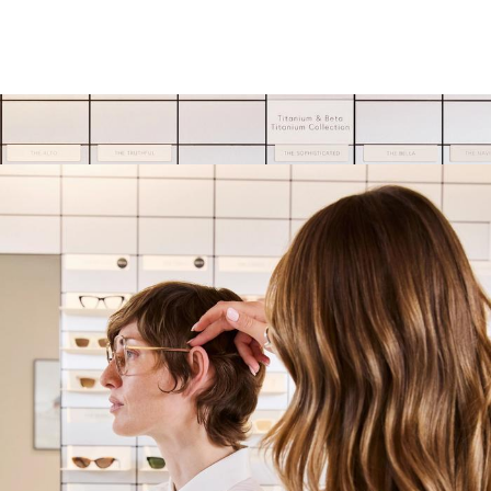
Chez VIU Eyewear, nous allions l'excellence du design
suisse à un savoir-faire artisanal de premier ordre et
aux meilleurs matériaux au monde. Nous sommes
synonymes de qualité, d'innovation et de décisions
conscientes, de la fabrication à l'expérience
utilisateur.
Nous recherchons des talents qui souhaitent faire
progresser notre marque dans nos magasins ou à