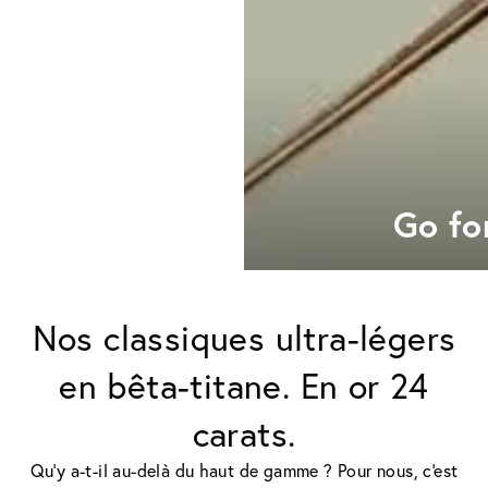
Go fo
Nos classiques ultra-légers
en bêta-titane. En or 24
carats.
Qu'y a-t-il au-delà du haut de gamme ? Pour nous, c'est