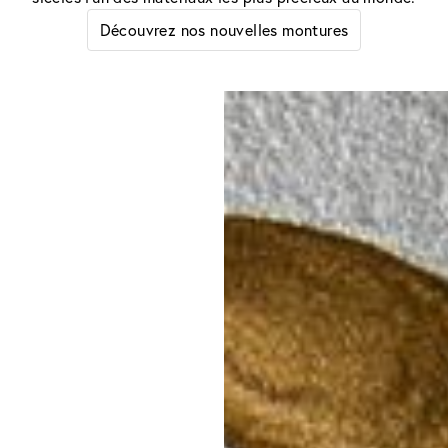
Découvrez nos nouvelles montures
The Calm
The Intuitive
The Secure
The Calm
The Intuitive
CHF 395
CHF 395
CHF 365
CHF 365
CHF 365
24K Gold
24K Gold
24K Gold
24K Gold
24K Gold
incl. verres correcteurs
incl. verres correcteurs