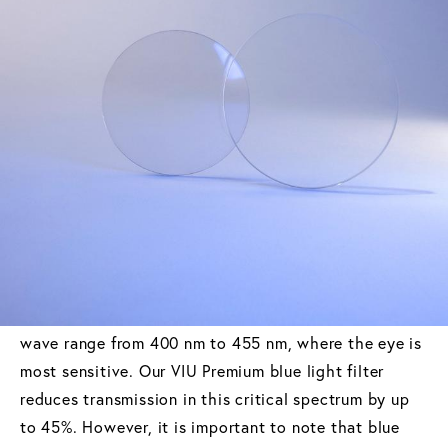
Visible light is composed of different wavelengths, of
which blue light (or blue light) represents a short-
wave, high-energy portion (380 to 500 nm).
Technically, this portion is also referred to as HEV
light (High Energy Visible Light).
Blue light is present in both natural sunlight and
artificial light emitted by screens.
The relevance: blue-violet radiation lies in the short-
wave range from 400 nm to 455 nm, where the eye is
most sensitive. Our VIU Premium blue light filter
reduces transmission in this critical spectrum by up
to 45%. However, it is important to note that blue