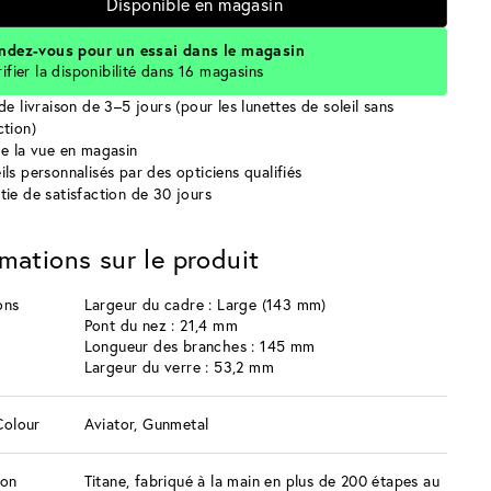
Disponible en magasin
ndez-vous pour un essai dans le magasin
rifier la disponibilité dans 16 magasins
de livraison de 3–5 jours (pour les lunettes de soleil sans
ction)
de la vue en magasin
ils personnalisés par des opticiens qualifiés
tie de satisfaction de 30 jours
rmations sur le produit
ons
Largeur du cadre : Large (143 mm)
Pont du nez : 21,4 mm
Longueur des branches : 145 mm
Largeur du verre : 53,2 mm
Colour
Aviator, Gunmetal
ion
Titane, fabriqué à la main en plus de 200 étapes au