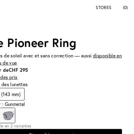
STORES
(0)
e Pioneer Ring
s de soleil avec et sans correction — aussi
disponible en
s de vue
r de
CHF 295
des prix
 des lunettes
 (143 mm)
 : Gunmetal
le en 2 variantes