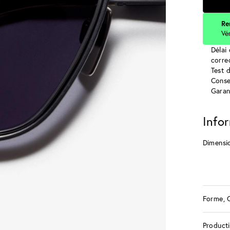
Re
Vé
Délai 
corre
Test 
Conse
Garan
Info
Dimensi
Forme, 
Product