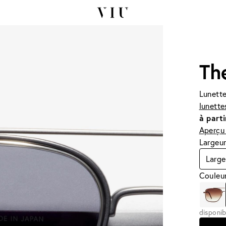
Th
Lunette
lunette
à parti
Aperçu 
Largeur
Large
Couleur
disponib