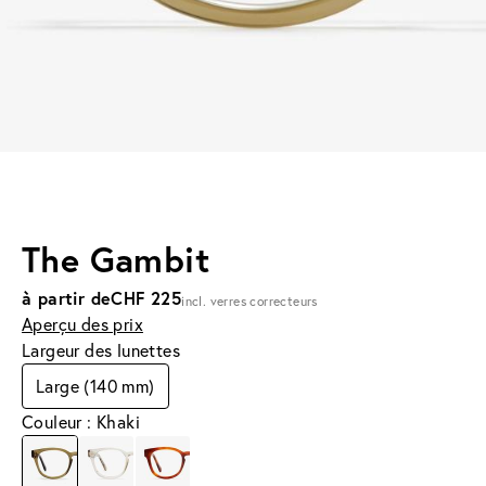
The Gambit
à partir de
CHF 225
incl. verres correcteurs
Aperçu des prix
Largeur des lunettes
Large (140 mm)
Couleur : Khaki