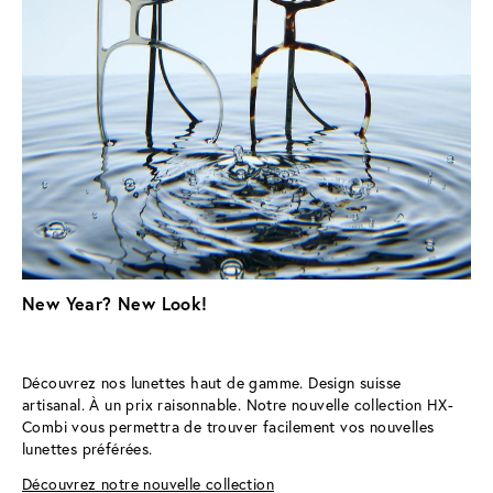
The Decisive
The Flair
The Flair
The Fortunate II
The Fortunate II
CHF 265
CHF 265
CHF 265
CHF 265
CHF 265
Light Khaki
Rose Water
Tortoise
Pale Brown
Ash Brown
incl. verres correcteurs
incl. verres correcteurs
incl. verres correcteurs
incl. verres correcteurs
incl. verres correcteurs
New Year? New Look!
Découvrez nos lunettes haut de gamme. Design suisse 
artisanal. À un prix raisonnable. Notre nouvelle collection HX-
Combi vous permettra de trouver facilement vos nouvelles 
lunettes préférées.
Découvrez notre nouvelle collection