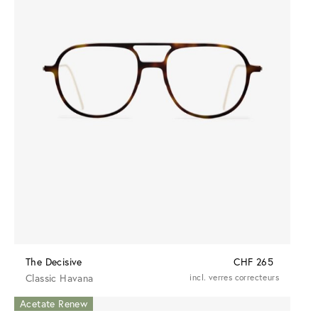
The Decisive
CHF 265
Classic Havana
incl. verres correcteurs
Acetate Renew
Acetate Renew
Acetate Renew
Acetate Renew
Acetate Renew