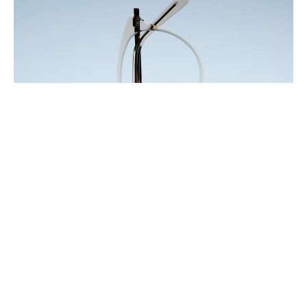
Et quand tes yeux vieillissent ? VIU est là pour toi.