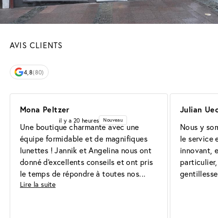
AVIS CLIENTS
4,8
(80)
Mona Peltzer
Julian Ue
il y a 20 heures
Nouveau
Une boutique charmante avec une 
Nous y somm
équipe formidable et de magnifiques 
le service 
lunettes ! Jannik et Angelina nous ont 
innovant, e
donné d'excellents conseils et ont pris 
particulier
le temps de répondre à toutes nos
gentilless
Lire la suite