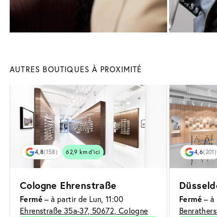
AUTRES BOUTIQUES À PROXIMITÉ
4,8
(158)
62,9 km d’ici
4,6
(201)
Cologne Ehrenstraße
Düsseld
Fermé
– à partir de Lun, 11:00
Fermé
– à 
Ehrenstraße 35a-37, 50672, Cologne
Benrathers