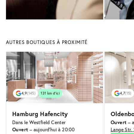
AUTRES BOUTIQUES À PROXIMITÉ
4,9
(145)
131 km d’ici
4,7
(15)
Hamburg Hafencity
Oldenbo
Ouvert
Dans le Westfield Center
– a
Ouvert
– aujourd'hui à 20:00
Lange Str.