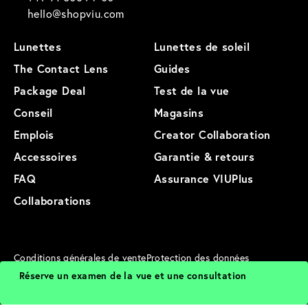
hello@shopviu.com
Lunettes
Lunettes de soleil
The Contact Lens
Guides
Package Deal
Test de la vue
Conseil
Magasins
Emplois
Creator Collaboration
Accessoires
Garantie & retours
FAQ
Assurance VIUPlus
Collaborations
Conditions générales de vente
Protection des données
Mentions légales
Conditions d'utilisation
Cookies
Sitemap
Réserve un examen de la vue et une consultation
Plan du site des produits