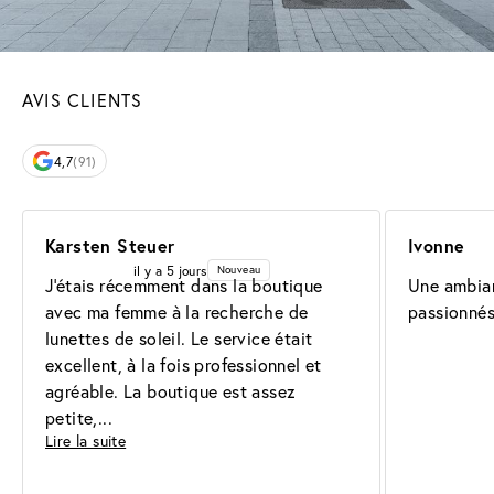
AVIS CLIENTS
4,7
(91)
Karsten Steuer
Ivonne
il y a 5 jours
Nouveau
J'étais récemment dans la boutique 
Une ambian
avec ma femme à la recherche de 
passionnés 
lunettes de soleil. Le service était 
excellent, à la fois professionnel et 
agréable. La boutique est assez 
petite,
Lire la suite