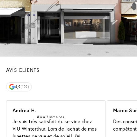
AVIS CLIENTS
4,9
(129)
Andrea H.
Marco Sun
il y a 2 semaines
Je suis très satisfait du service chez 
Des conseil
VIU Winterthur. Lors de l'achat de mes 
compétent
lunettes de vue et de soleil, j'ai 