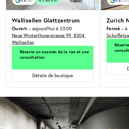
4,8
(58)
14,3 km d’ici
4,8
(320
Wallisellen Glattzentrum
Zurich 
Ouvert
– aujourd'hui à 20:00
Fermé
– à 
Neue Winterthurerstrasse 99, 8304,
Schoffelga
Wallisellen
Réserve
consul
Réserve un examen de la vue et une
consultation
Détails de boutique