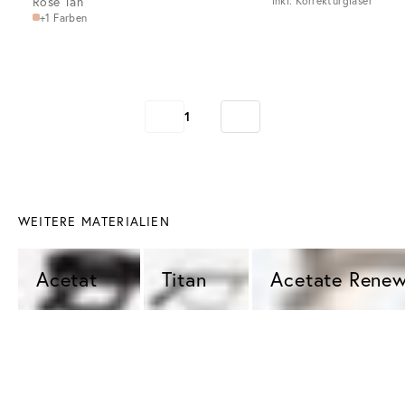
Rose Tan
inkl. Korrekturgläser
+1 Farben
1
WEITERE MATERIALIEN
Acetat 
Titan 
Acetate Renew