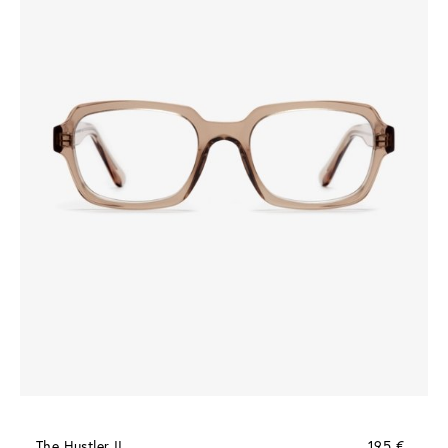
The Hustler II
195 €