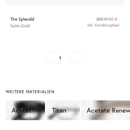
The Splendid
225 €
140 €
Satin Gold
inkl. Korrekturgläser
1
WEITERE MATERIALIEN
Acetat 
Titan 
Acetate Renew