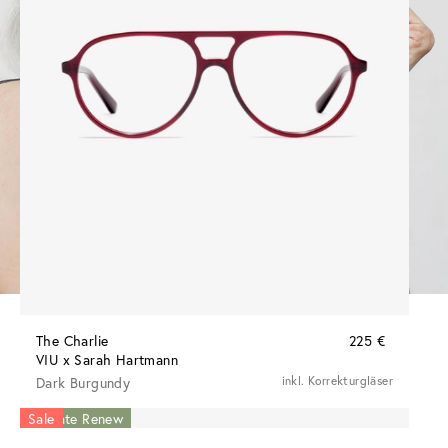
The Charlie
225 €
VIU x Sarah Hartmann
Dark Burgundy
inkl. Korrekturgläser
New in
Sale
Acetate Renew
Acetate Renew
Sale
Acetate Renew
Acetate Renew
Acetate Renew