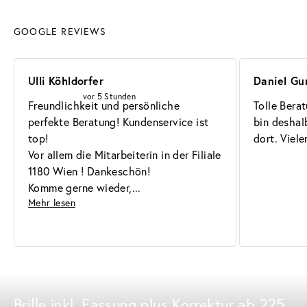
GOOGLE REVIEWS
Ulli Köhldorfer
Daniel Gu
vor 5 Stunden
Freundlichkeit und persönliche 
Tolle Berat
perfekte Beratung! Kundenservice ist 
bin deshal
top!

dort. Viel
Vor allem die Mitarbeiterin in der Filiale 
1180 Wien ! Dankeschön!

Komme gerne wieder,
Mehr lesen
Brille inkl. Fassung plus Korrektur ab 225