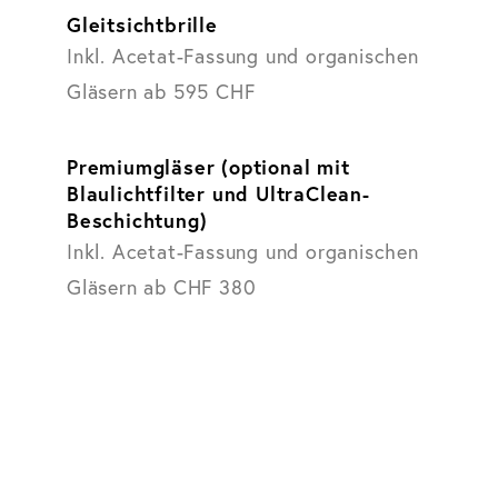
The Wifey
The Fable
The Clever
The Calm
The Persistent
The Admired
The Clear
195 €
225 €
345 €
195 €
195 €
275 €
195 €
125 €
174 €
Gleitsichtbrille
Tortoise
Soft Mocha
Black
24K Gold
Dark Rose
Chardonnay
Hazel Gradient
inkl. Korrekturgläser
inkl. Korrekturgläser
inkl. Korrekturgläser
inkl. Korrekturgläser
inkl. Korrekturgläser
inkl. Korrekturgläser
inkl. Korrekturgläser
Inkl. Acetat-Fassung und organischen
Gläsern ab 595 CHF
Premiumgläser (optional mit
Blaulichtfilter und UltraClean-
Beschichtung)
Inkl. Acetat-Fassung und organischen
Gläsern ab CHF 380
Founders Story
Mehr erfahren